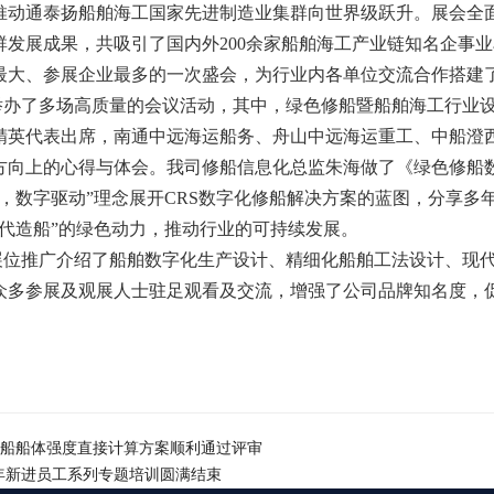
推动通泰扬船舶海工国家先进制造业集群向世界级跃升。展会全
发展成果，共吸引了国内外200余家船舶海工产业链知名企事业
最大、参展企业最多的一次盛会，为行业内各单位交流合作搭建
举办了多场高质量的会议活动，其中，绿色修船暨船舶海工行业设
精英代表出席，南通中远海运船务、舟山中远海运重工、中船澄
方向上的心得与体会。我司修船信息化总监朱海做了《绿色修船
船，数字驱动”理念展开CRS数字化修船解决方案的蓝图，分享多
现代造船”的绿色动力，推动行业的可持续发展。
展位推广介绍了船舶数字化生产设计、精细化船舶工法设计、现
众多参展及观展人士驻足观看及交流，增强了公司品牌知名度，
起重船船体强度直接计算方案顺利通过评审
4年新进员工系列专题培训圆满结束