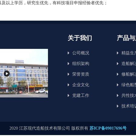
本科及以上学历，研究生优先，有科技项目申报经验者优先；
关于我们
产品与
公司概况
精益生
组织架构
造船解
荣誉资质
修船解
企业文化
绿色船
党建工作
共性技
技术培
2020 江苏现代造船技术有限公司 版权所有
苏ICP备09017696号