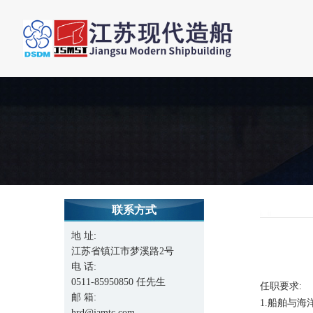
联系方式
地 址:
江苏省镇江市梦溪路2号
电 话:
0511-85950850 任先生
任职要求:
邮 箱:
1.船舶与海
hrd@jamtc.com